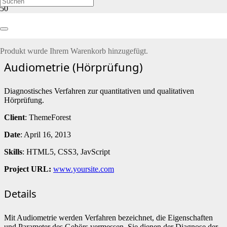
Audiometrie (Hörprüfung)
Produkt
wurde Ihrem Warenkorb hinzugefügt.
Audiometrie (Hörprüfung)
Diagnostisches Verfahren zur quantitativen und qualitativen
Hörprüfung.
Client
: ThemeForest
Date
: April 16, 2013
Skills
: HTML5, CSS3, JavScript
Project URL:
www.yoursite.com
Details
Mit Audiometrie werden Verfahren bezeichnet, die Eigenschaften
und Parameter des Gehörs vermessen. Sie dienen der Diagnose der