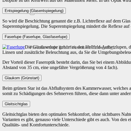
Dioptrie ist der Kehrwert aus der Maßeinheit Meter. In der Optik wi
Entspiegelung (Glasentspiegelung)
So wird die Beschichtung genannt die z.B. Lichtreflexe auf dem Glas 
Superentspiegelung. Die Superentspiegelung mindert die Reflexe auf 
Faserlupe (Faserlupe, Glasfaserlupe)
Die Glasfaserlupe gehört zu den Hellfeld-Aufsetzlupen, 
Produkt
wurde Ihrem Warenkorb hinzugefügt.
Linsen und zusätzliche Beleuchtung aus, da Sie die Umgebungsbeleu
Der Vorteil dieser Faseroptik besteht darin, das Sie bei einem Abbildu
Abstand von 35 cm, eine ungefähre Vergrößerung von 4 fach).
Glaukom (Grünstart)
Beim grünen Star ist das Abflußsystem des Kammerwasser, welches al
somit zu Schädigungen des Sehnerven führen, diese dann unter and
Gleitsichtglas
Gleitsichtglas bieten den optimalen Sehkomfort, ohne sichtbares Nah
Varianten es gibt, genauso viele Unterschiede gibt es auch. Von den ei
Qualitäts- und Komfortunterschiede.