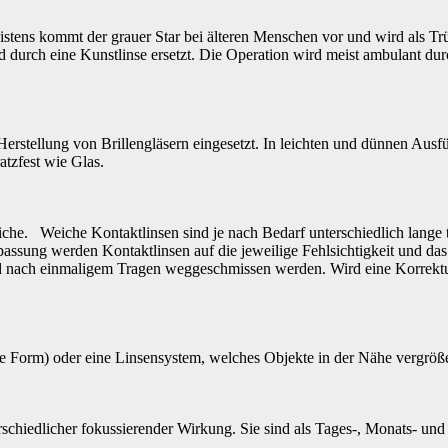
istens kommt der grauer Star bei älteren Menschen vor und wird als 
d durch eine Kunstlinse ersetzt. Die Operation wird meist ambulant du
Herstellung von Brillengläsern eingesetzt. In leichten und dünnen Ausf
atzfest wie Glas.
iche. Weiche Kontaktlinsen sind je nach Bedarf unterschiedlich lange
assung werden Kontaktlinsen auf die jeweilige Fehlsichtigkeit und das
 und nach einmaligem Tragen weggeschmissen werden. Wird eine Korrekt
 Form) oder eine Linsensystem, welches Objekte in der Nähe vergrößert
chiedlicher fokussierender Wirkung. Sie sind als Tages-, Monats- und J