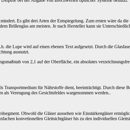
rd Dioptrie bei der Angabe von Brechwerten optischer Systeme benutzt.
mindert. Es gibt drei Arten der Entspiegelung. Zum ersten wäre da die 
dem Brillenglas am meisten. Je nach Hersteller kann sie Unterschiedli
d.h. die Lupe wird auf einen ebenen Text aufgesetzt. Durch die Glasfa
chtung ausnutzt.
ngsmaßstab von 2,1 auf der Oberfläche, ein absolutes verzeichnungsfreie
s Transportmedium für Nährstoffe dient, beeinträchtigt. Durch diese 
erm als Verengung des Gesichtsfeldes wargenommen werden..
teilsegment. Obwohl die Gläser aussehen wie Einstärkengläser ermöglic
nfachen konvetionellen Gleitsichtgläser bis zu den individuellen Gleits