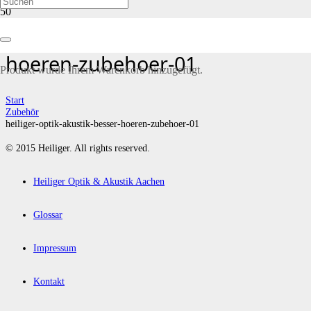
heiliger-optik-akustik-besser-
hoeren-zubehoer-01
Produkt
wurde Ihrem Warenkorb hinzugefügt.
Start
Zubehör
heiliger-optik-akustik-besser-hoeren-zubehoer-01
© 2015 Heiliger. All rights reserved.
Heiliger Optik & Akustik Aachen
Glossar
Impressum
Kontakt