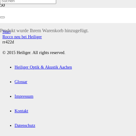
rr422d
Produkt
wurde Ihrem Warenkorb hinzugefügt.
Start
Rocco neu bei Heiliger
rr422d
© 2015 Heiliger. All rights reserved.
Heiliger Optik & Akustik Aachen
Glossar
Impressum
Kontakt
Datenschutz