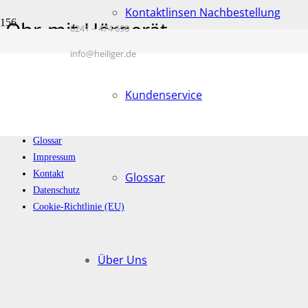
Kontaktlinsen Nachbestellung
Ohr-mit-Hörgerät
0241 – 474 690
Start
info@heiliger.de
Otoplastik (Ohrpassstück)
Ohr-mit-Hörgerät
Kundenservice
© 2015 Heiliger. All rights reserved.
Heiliger Optik & Akustik Aachen
Glossar
Impressum
Kontakt
Glossar
Datenschutz
Cookie-Richtlinie (EU)
Über Uns