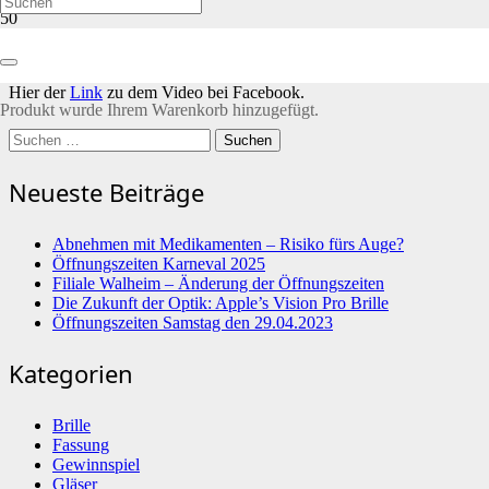
Die K.K. Oecher Storm bringt seinem Mitglied nicht nur einen
Orden, sondern auch ein Ständchen.
Hier der
Link
zu dem Video bei Facebook.
Produkt
wurde Ihrem Warenkorb hinzugefügt.
Suchen
nach:
Neueste Beiträge
Abnehmen mit Medikamenten – Risiko fürs Auge?
Öffnungszeiten Karneval 2025
Filiale Walheim – Änderung der Öffnungszeiten
Die Zukunft der Optik: Apple’s Vision Pro Brille
Öffnungszeiten Samstag den 29.04.2023
Kategorien
Brille
Fassung
Gewinnspiel
Gläser