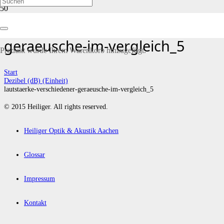
lautstaerke-verschiedener-
geraeusche-im-vergleich_5
Produkt
wurde Ihrem Warenkorb hinzugefügt.
Start
Dezibel (dB) (Einheit)
lautstaerke-verschiedener-geraeusche-im-vergleich_5
© 2015 Heiliger. All rights reserved.
Heiliger Optik & Akustik Aachen
Glossar
Impressum
Kontakt