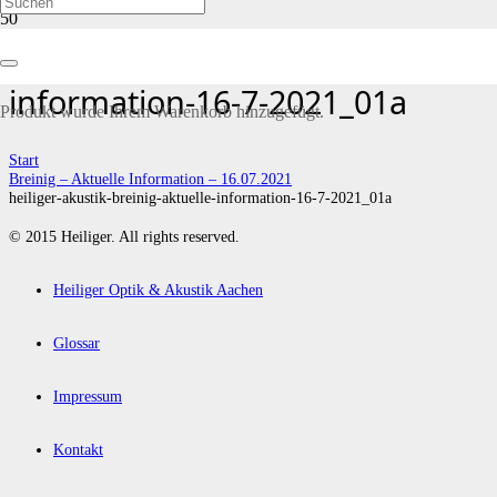
heiliger-akustik-breinig-aktuelle-
information-16-7-2021_01a
Produkt
wurde Ihrem Warenkorb hinzugefügt.
Start
Breinig – Aktuelle Information – 16.07.2021
heiliger-akustik-breinig-aktuelle-information-16-7-2021_01a
© 2015 Heiliger. All rights reserved.
Heiliger Optik & Akustik Aachen
Glossar
Impressum
Kontakt