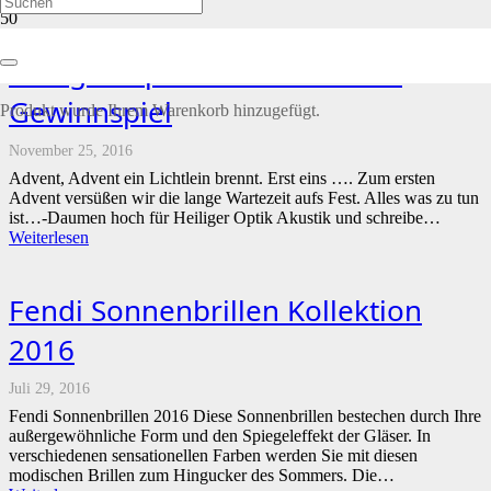
Heiliger Optik Akustik Advent
Gewinnspiel
Produkt
wurde Ihrem Warenkorb hinzugefügt.
November 25, 2016
Advent, Advent ein Lichtlein brennt. Erst eins …. Zum ersten
Advent versüßen wir die lange Wartezeit aufs Fest. Alles was zu tun
ist…-Daumen hoch für Heiliger Optik Akustik und schreibe…
Weiterlesen
Fendi Sonnenbrillen Kollektion
2016
Juli 29, 2016
Fendi Sonnenbrillen 2016 Diese Sonnenbrillen bestechen durch Ihre
außergewöhnliche Form und den Spiegeleffekt der Gläser. In
verschiedenen sensationellen Farben werden Sie mit diesen
modischen Brillen zum Hingucker des Sommers. Die…